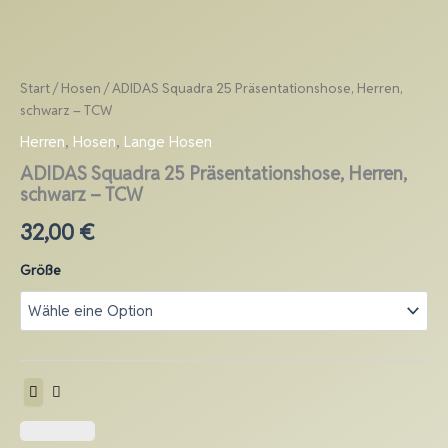
ADIDAS
Zum
Squadra
Inhalt
25
springen
Präsentationshose,
Start
/
Hosen
/ ADIDAS Squadra 25 Präsentationshose, Herren,
Herren,
schwarz
schwarz – TCW
-
Herren
,
Hosen
,
Lange Hosen
TCW
Menge
ADIDAS Squadra 25 Präsentationshose, Herren,
schwarz – TCW
32,00
€
Größe