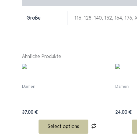
Größe
116, 128, 140, 152, 164, 176, 
Ähnliche Produkte
Dieses
Produkt
weist
Damen
Damen
mehrere
ADIDAS Squadra 25 Zip-Hoodie, grün –
ADIDAS Sq
Varianten
TCW
– TCW
auf.
37,00
€
24,00
€
Die
Optionen
Select options
können