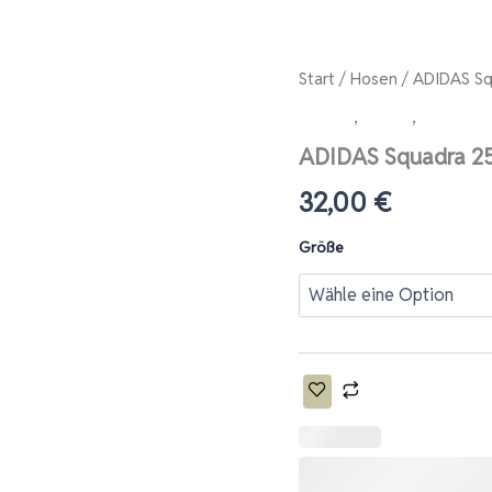
ADIDAS
Start
/
Hosen
/ ADIDAS Sq
Squadra
Damen
,
Hosen
,
Lange H
25
Trainingshose,
ADIDAS Squadra 25
Damen,
schwarz
32,00
€
-
TCW
Größe
Menge